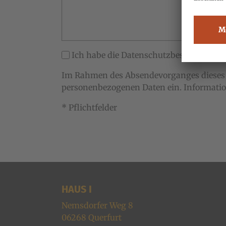
Ich habe die Datenschutzbestimmungen
Im Rahmen des Absendevorganges dieses F
personenbezogenen Daten ein. Informatio
* Pflichtfelder
HAUS I
Nemsdorfer Weg 8
06268
Querfurt