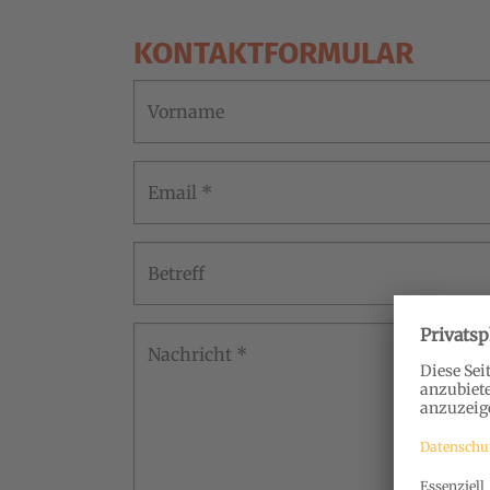
KONTAKTFORMULAR
Vorname
Email
*
Betreff
Nachricht
*