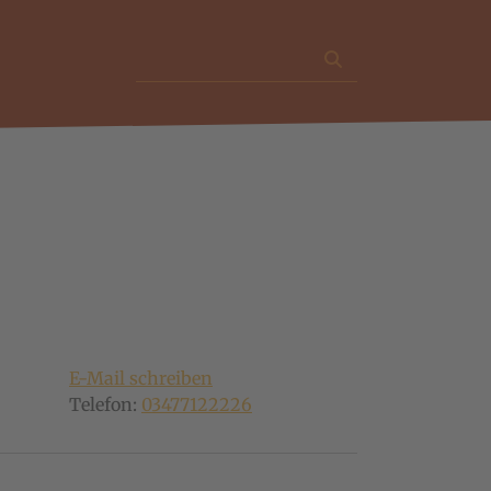
Suche
E-Mail schreiben
Telefon:
03477122226