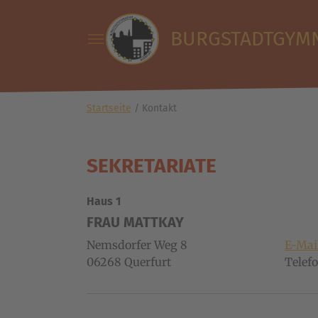
Zum Hauptinhalt springen
Skip to page footer
BURGSTADTGYM
Sie sind hier:
Startseite
Kontakt
SEKRETARIATE
Haus 1
FRAU MATTKAY
Nemsdorfer Weg 8
E-Mai
06268
Querfurt
Telef