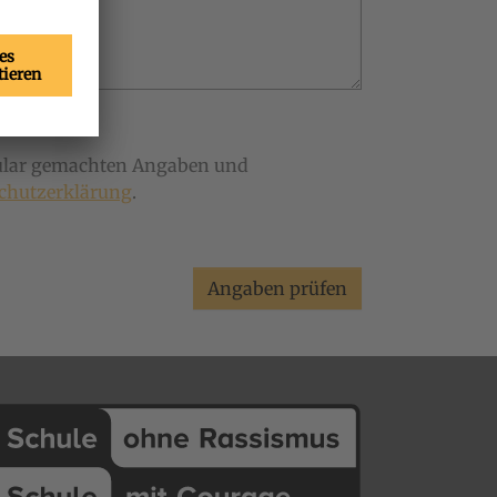
mular gemachten Angaben und
chutzerklärung
.
Angaben prüfen