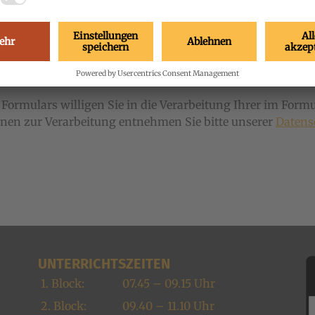
 gelesen und akzeptiert.
*
ormulars willigen Sie in die Verarbeitung Ihrer im For
nen zur Verarbeitung entnehmen Sie bitte unserer
Datens
UNTERRICHTSZEITEN
1. Block:
07.45 – 09.15 Uhr
2. Block:
09.40 – 11.10 Uhr