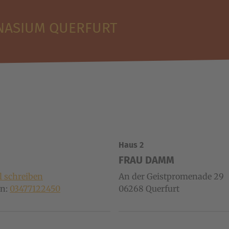
NASIUM QUERFURT
Haus 2
FRAU DAMM
l schreiben
An der Geistpromenade 29
on:
03477122450
06268
Querfurt