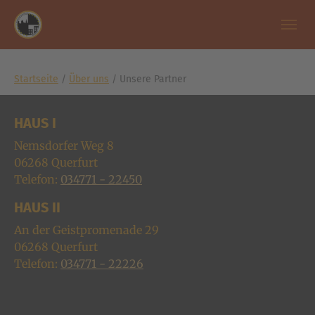
Zum Hauptinhalt springen
Skip to page footer
Sie sind hier:
Startseite
Über uns
Unsere Partner
HAUS I
Nemsdorfer Weg 8
06268
Querfurt
Telefon:
034771 - 22450
HAUS II
An der Geistpromenade 29
06268
Querfurt
Telefon:
034771 - 22226