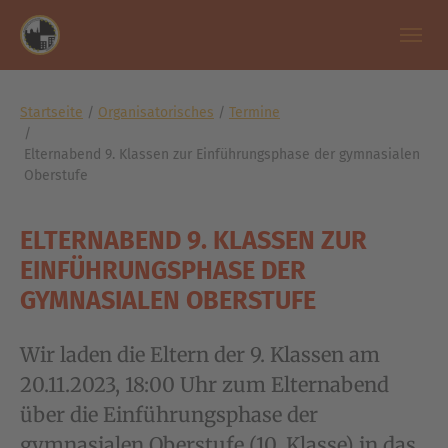
Zum Hauptinhalt springen
Skip to page footer
Sie sind hier:
Startseite
Organisatorisches
Termine
Elternabend 9. Klassen zur Einführungsphase der gymnasialen
Oberstufe
ELTERNABEND 9. KLASSEN ZUR
EINFÜHRUNGSPHASE DER
GYMNASIALEN OBERSTUFE
Wir laden die Eltern der 9. Klassen am
20.11.2023, 18:00 Uhr zum Elternabend
über die Einführungsphase der
gymnasialen Oberstufe (10. Klasse) in das