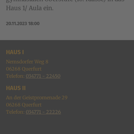
Haus 1/ Aula ein.
20.11.2023 18:00
HAUS I
Nemsdorfer Weg 8
06268
Querfurt
Telefon:
034771 - 22450
HAUS II
An der Geistpromenade 29
06268
Querfurt
Telefon:
034771 - 22226